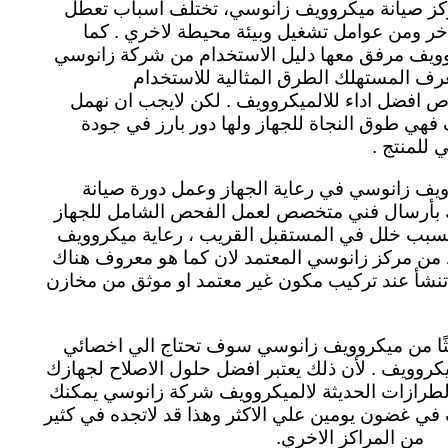
مركز صيانة ميكروويف زانوسي، تختلف أسباب تعطل
ر ومن عوامل تشغيل وبيئة محيطة لاخري . كما
روويف مرفق معها دليل الاستخدام من شركة زانوسي
عرف المستهلك الطرق المثالية للاستخدام
اص افضل اداء للالميكروويف . لكن لايجب ان نهمل
ف فهي طوق النجاة للجهاز ولها دور بارز في جودة
ي للمنتج .
يف زانوسي في رعاية الجهاز وعمل دورة صيانة
ك بأرسال فني متخصص لعمل الفحص الشامل للجهاز
بب خلل في المستقبل القريب ، رعاية ميكروويف
 من مركز زانوسي المعتمد لان كما هو معروف هناك
 تنشأ عند تركيب مكون غير معتمد او موثق من مخازن
ديثًا من ميكروويف زانوسي سوف تحتاج الي اخصائي
روويف . لأن ذلك يعتبر افضل حلول الاصلاح لجهازك
الطرازات الحديثة لالميكروويف شركة زانوسي يمكنك
في غضون يومين علي الاكثر وهذا قد لاتجده في كثير
من المراكز الاخري.