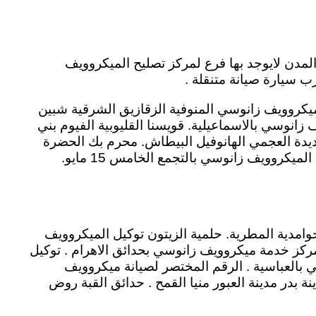
لمدن لايوجد بها فرع لمركز تصليح الميكروويف
 سيارة صيانة متنقلة .
ميكروويف زانوسي المنوفية الزقازيق الشرقية شبين
انوسي بالاسماعيلية. قويسنا القليوبية الفيوم بني
لمنيل مصر الجديدة العجمي الهانوفيل البيطاش. محرم بك الحضرة
العصافرة سموحة المندرة لوران عين شمس عزبة النخل مدينة السلام الحرفيين. دار السلام ثكنات المعادي توكيل الميكروويف زانوسي بالتجمع الخامس 15 مايو.
امدية المطرية. حلمية الزيتون توكيل الميكروويف
ركز خدمة ميكروويف زانوسي بحدائق الاهرام . توكيل
 بالعباسية . الرقم المختصر لصيانة ميكروويف
بدر مدينة العبور منيا القمح . حدائق القبة روض