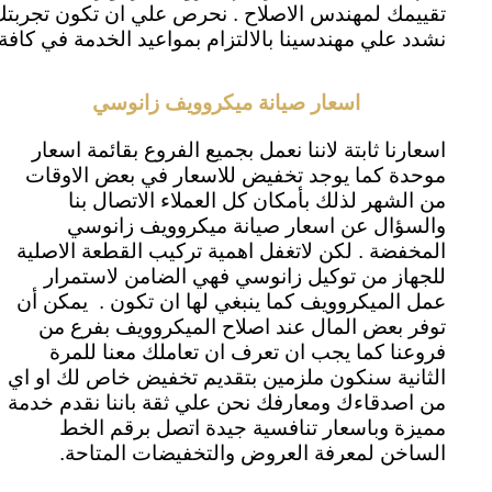
تقييمك لمهندس الاصلاح . نحرص علي ان تكون تجربت
نشدد علي مهندسينا بالالتزام بمواعيد الخدمة في كافة
اسعار صيانة ميكروويف زانوسي
اسعارنا ثابتة لاننا نعمل بجميع الفروع بقائمة اسعار
موحدة كما يوجد تخفيض للاسعار في بعض الاوقات
من الشهر لذلك بأمكان كل العملاء الاتصال بنا
والسؤال عن اسعار صيانة ميكروويف زانوسي
المخفضة . لكن لاتغفل اهمية تركيب القطعة الاصلية
للجهاز من توكيل زانوسي فهي الضامن لاستمرار
عمل الميكروويف كما ينبغي لها ان تكون . يمكن أن
توفر بعض المال عند اصلاح الميكروويف بفرع من
فروعنا كما يجب ان تعرف ان تعاملك معنا للمرة
الثانية سنكون ملزمين بتقديم تخفيض خاص لك او اي
من اصدقاءك ومعارفك نحن علي ثقة باننا نقدم خدمة
مميزة وباسعار تنافسية جيدة اتصل برقم الخط
الساخن لمعرفة العروض والتخفيضات المتاحة.