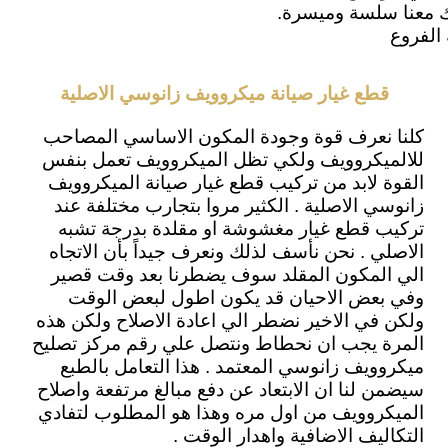
ك معنا سلسة وميسرة.
 الفروع
قطع غيار
صيانة ميكروويف زانوسي الاصلية
كلنا نعرف قوة وجودة المكون الاساسي المصاحب
للالميكروويف ولكي تظل الميكروويف تعمل بنفس
القوة لابد من تركيب قطع غيار صيانة الميكروويف
زانوسي الاصلية . الكثير مروا بتجارب مختلفة عند
تركيب قطع غيار مغشوشة او مقلدة بدرجة تشبه
الاصلي . نحن نأسف لذلك ونعرف جيداً بأن الاتجاه
الي المكون المقلد سوف يضطرنا بعد وقت قصير
وفي بعض الاحيان قد يكون اطول لبعض الوقت
ولكن في الاخير نضطر الي اعادة الاصلاح ولكن هذه
المرة يجب ان نحطاط ونتصل علي رقم مركز تصليح
ميكروويف زانوسي المعتمد . هذا التعامل بالطبع
سيضمن لنا ان الابتعاد عن دفع مبالغ مرتفعة واصلاح
الميكروويف من اول مره وهذا هو المطلوب لتفادي
التكاليف الاضافية واهدار الوقت .