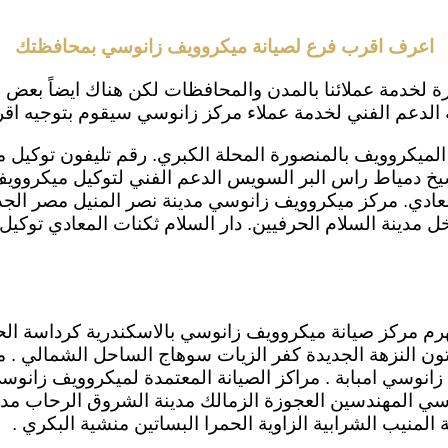
اعرف اقرب فرع لصيانة ميكروويف زانوسي بمحافظتك
 لخدمة عملائنا بالمدن والمحافظات لكن هناك ايضاً بعض ا
لدعم الفني لخدمة عملاء مركز زانوسي سيقوم بتوجيه اقرب
لميكروويف بالمنصورة المحلة الكبري. رقم تليفون توكيل 
يخ دمياط راس البر السويس الدعم الفني لتوكيل ميكروويف ز
وادي الجديد 6 اكتوبر حلوان المعادي. مركز ميكروويف زانوسي مدينة نصر ا
رم مركز صيانة ميكروويف زانوسي بالاسكندرية كرداسة الحو
ون النزهة الجديدة كفر الزيات سوهاج الساحل الشمالي . م
انوسي امبابة . مراكز الصيانة المعتمدة لميكروويف زانوسي
ي المهندسين العجوزة الزمالك مدينة الشروق الرحاب مدينة 
المنيب الشرابية الزاوية الحمرا البساتين منشية البكري .