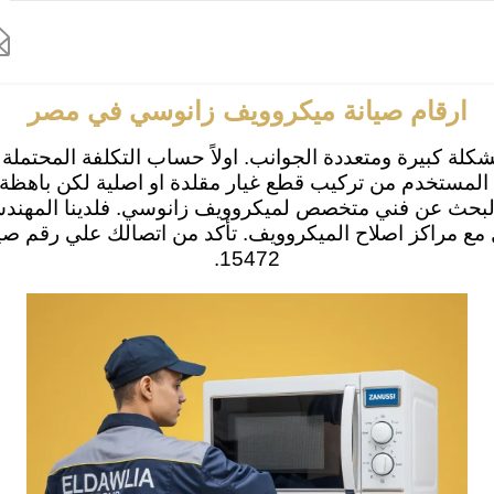

ة زانوسي الاسكندرية
رقم صيانة زانوسي الجيزة
اصلاح زانوسي بالشرقية
ارقام صيانة ميكروويف زانوسي في مصر
شكلة كبيرة ومتعددة الجوانب. اولاً حساب التكلفة المحتمل
مستخدم من تركيب قطع غيار مقلدة او اصلية لكن باهظة ا
التواصل مع مراكز اصلاح الميكروويف. تأكد من اتصالك علي ر
15472.