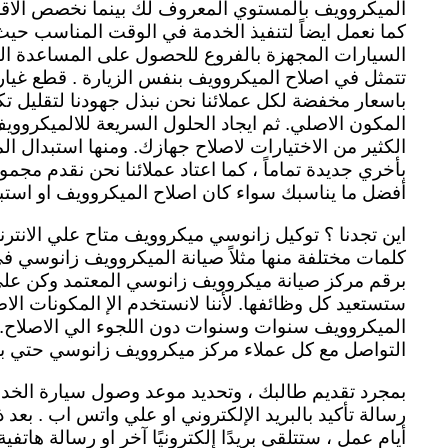
الميكروويف بالمستوي المعروف لك بينما نخصص الا
كما نعمل ايضاً لتنفيذ الخدمة في الوقت المناسب حي
السيارات المجهزة بالفروع للحصول على المساعدة السر
تتمثل في اصلاح الميكروويف بنفس الزيارة . قطع غيا
باسعار مخفضة لكل عملائنا نحن نبذل جهودنا لتقليل تك
المكون الاصلي. ثم ايجاد الحلول السريعة للالميكرو
الكثير من الاختيارات لاصلاح جهازك. ومنها استبدال ال
بأخري جديدة تماماً ، كما اعتاد عملائنا نحن نقدم مجمو
أفضل ما يناسبك سواء كان اصلاح الميكروويف او استبدا
اين تجدنا ؟ توكيل زانوسي ميكروويف متاح علي الانتر
كلمات مختلفة منها مثلاً صيانة الميكروويف زانوسي ف
برقم مركز صيانة ميكروويف زانوسي المعتمد وكن علي
ستستعيد كل وظائفها. لأننا لانستخدم الإ المكونات الا
الميكروويف سنوات وسنوات دون اللجوء الي الاصلاح.
التواصل مع كل عملاء مركز ميكروويف زانوسي حتي بعد 
بمجرد تقديم طالبك ، وتحديد موعد وصول سيارة الخد
رسالة تأكيد بالبريد الإلكتروني او علي واتس اب .
أيام عمل ، ستتلقى بريدًا إلكترونيًا آخر او رسالة هات