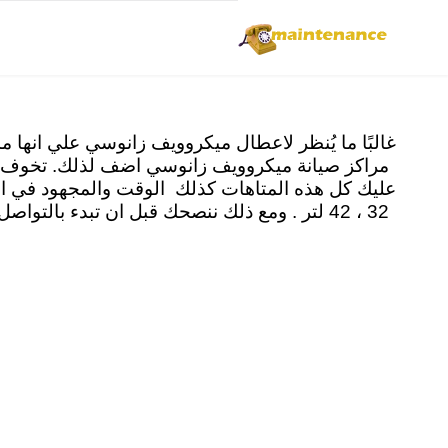
Skip
مركز صيان
to
content
غالبًا ما يُنظر لاعطال ميكروويف زانوسي علي انها م
مراكز صيانة ميكروويف زانوسي اضف لذلك. تخوف ال
32 ، 42 لتر . ومع ذلك ننصحك قبل ان تبدء ب