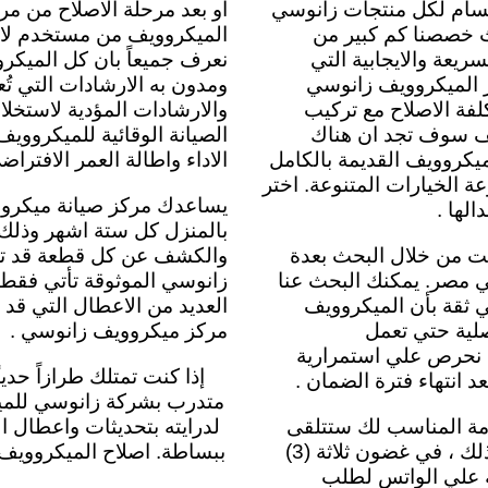
قسام لكل منتجات زانوسي
او بعد مرحلة الاصلاح من 
ث خصصنا كم كبير من
الميكروويف من مستخدم لاخ
يعة والايجابية التي
نعرف جميعاً بان كل الميك
ر الميكروويف زانوسي
ومدون به الارشادات التي تُ
لفة الاصلاح مع تركيب
والارشادات المؤدية لاستخل
ويف سوف تجد ان هناك
الصيانة الوقائية للميكرووي
ميكروويف القديمة بالكامل
الاداء واطالة العمر الافتراض
عة الخيارات المتنوعة. اختر
يساعدك مركز صيانة ميكروو
لها .
بالمنزل كل ستة اشهر وذل
نت من خلال البحث بعدة
والكشف عن كل قطعة قد تس
ي مصر. يمكنك البحث عنا
زانوسي الموثوقة تأتي فقط
 ثقة بأن الميكروويف
العديد من الاعطال التي قد
صلية حتي تعمل
مركز ميكروويف زانوسي .
 نحرص علي استمرارية
إذا كنت تمتلك طرازاً ح
انتهاء فترة الضمان .
متدرب بشركة زانوسي للميك
مة المناسب لك ستتلقى
لدرايته بتحديثات واعطال 
بعد ذلك ، في غضون ثلاثة (3)
ببساطة. اصلاح الميكروويف 
فية علي الواتس لطلب