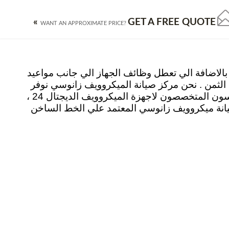
GET A FREE QUOTE »
توكيل زانوسي القاهرة
اصلاح زانوسي بالمنصورة
تصليح زانوسي بالمنوفية
WANT AN APPROXIMATE PRICE?
ة بالاضافة الي تعطل وظائف الجهاز الي جانب مواعيد
لثمن . نحن مركز صيانة الميكروويف زانوسي نوفر
عليك كل هذه المتاهات كذلك الوقت والمجهود في البحث عن فني متخصص لميكروويف زانوسي. فلدينا المهندسون المتخصصون لاجهزة الميكروويف الديجتال 24 ،
قم صيانة ميكروويف زانوسي المعتمد علي الخط الساخن